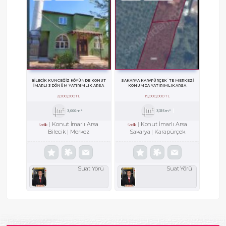
BILECIK KUNCEĞIZ KÖYÜNDE KONUT
SAKARYA KARAPÜRÇEK`TE MERKEZI
IMARLI 3 DÖNÜM YATIRIMLIK ARSA
KONUMDA YATIRIMLIK ARSA
2,000,000 TL
19,000,000 TL
3,000m²
3,315m²
Konut İmarlı Arsa
Konut İmarlı Arsa
Satılık
Satılık
Bilecik
Merkez
Sakarya
Karapürçek
Suat Yörü
Suat Yörü