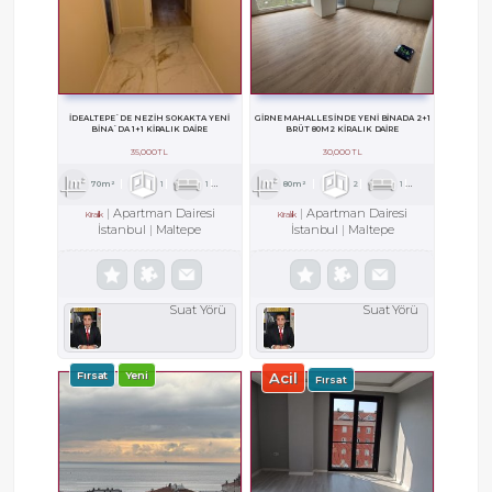
İDEALTEPE`DE NEZİH SOKAKTA YENİ
GİRNE MAHALLESİNDE YENİ BİNADA 2+1
BİNA`DA 1+1 KİRALIK DAİRE
BRÜT 80M2 KİRALIK DAİRE
35,000 TL
30,000 TL
70m²
1
1
1
80m²
2
1
1
Apartman Dairesi
Apartman Dairesi
Kiralık
Kiralık
İstanbul
Maltepe
İstanbul
Maltepe
Suat Yörü
Suat Yörü
Fırsat
Yeni
Acil
Fırsat