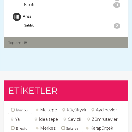
Kiralık
11
Arsa
Satılık
2
Toplam : 18
ETİKETLER
Maltepe
Küçükyalı
Aydınevler
İstanbul
Yalı
İdealtepe
Cevizli
Zümrütevler
Merkez
Karapürçek
Bilecik
Sakarya