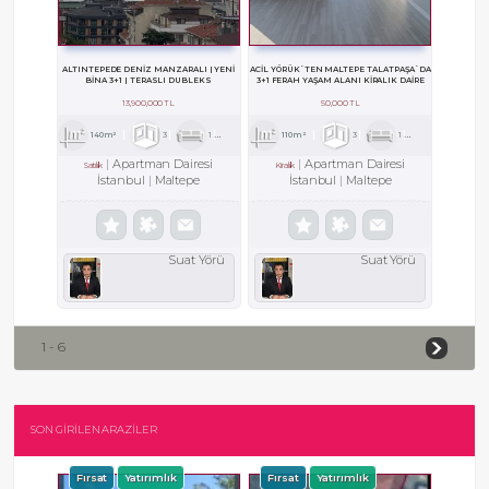
ALTINTEPEDE DENİZ MANZARALI | YENİ
ACİL YÖRÜK`TEN MALTEPE TALATPAŞA`DA
BİNA 3+1 | TERASLI DUBLEKS
3+1 FERAH YAŞAM ALANI KİRALIK DAİRE
13,900,000 TL
50,000 TL
140m²
3
1
2
110m²
3
1
1
Apartman Dairesi
Apartman Dairesi
Satılık
Kiralık
İstanbul
Maltepe
İstanbul
Maltepe
Suat Yörü
Suat Yörü
1 - 6
SON GİRİLEN ARAZİLER
Fırsat
Yatırımlık
Fırsat
Yatırımlık