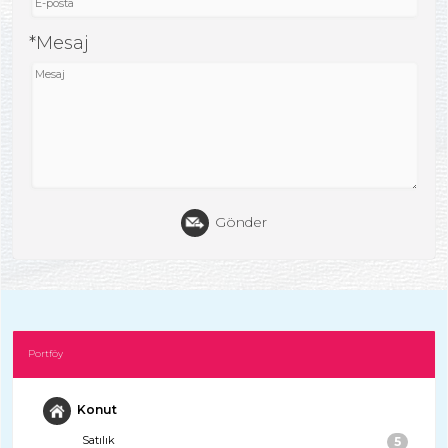
*Mesaj
Gönder
Portföy
Konut
Satılık
5