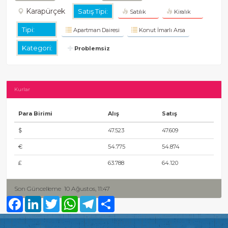
Karapürçek
Satış Tipi:
Satılık
Kiralık
Tipi:
Apartman Dairesi
Konut İmarlı Arsa
Kategori:
Problemsiz
Kurlar
Para Birimi
Alış
Satış
$
47.523
47.609
€
54.775
54.874
£
63.788
64.120
Son Güncelleme
10 Ağustos, 11:47
Facebook
LinkedIn
Twitter
WhatsApp
Telegram
Share