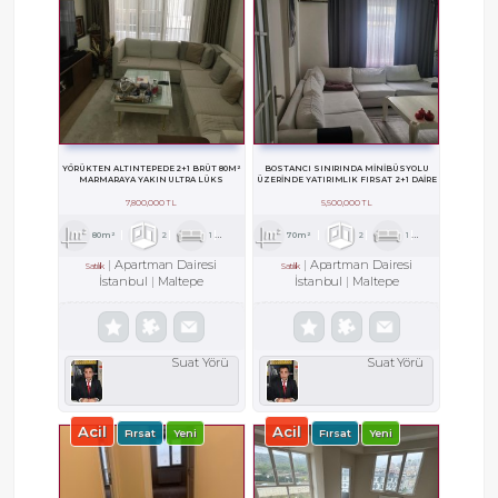
YÖRÜKTEN ALTINTEPEDE 2+1 BRÜT 80M²
BOSTANCI SINIRINDA MİNİBÜSYOLU
MARMARAYA YAKIN ULTRA LÜKS
ÜZERİNDE YATIRIMLIK FIRSAT 2+1 DAİRE
7,800,000 TL
5,500,000 TL
80m²
2
1
1
70m²
2
1
1
Apartman Dairesi
Apartman Dairesi
Satılık
Satılık
İstanbul
Maltepe
İstanbul
Maltepe
Suat Yörü
Suat Yörü
Acil
Acil
Fırsat
Yeni
Fırsat
Yeni