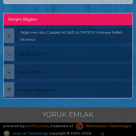
İletişim Bilgileri
Değirmen Yolu Caddesi NO.16/D ALTINTEPE Maltepe 34840,
İstanbul
+90 532-373 37 77
+90 216-366 36 16
emlakyoruk@gmail.com
YÖRÜK EMLAK
powered by
port724.com
, trademark of
BitsCosmos Technology
|
pLan-et Technology
copyright © 2002-2026