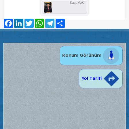
Suat Yörü
Facebook
LinkedIn
Twitter
WhatsApp
Telegram
Share
Konum Görünüm
Yol Tarifi