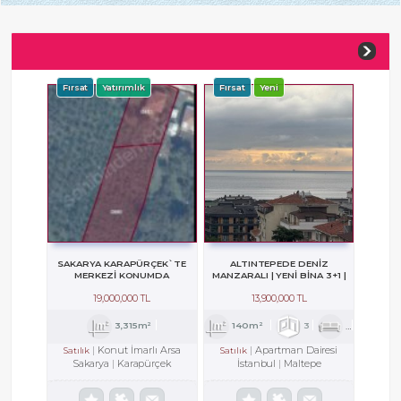
Fırsat
Yatırımlık
Fırsat
Yeni
SAKARYA KARAPÜRÇEK`TE
ALTINTEPEDE DENİZ
MERKEZI KONUMDA
MANZARALI | YENİ BİNA 3+1 |
YATIRIMLIK ARSA
TERASLI DUBLEKS
19,000,000 TL
13,900,000 TL
3,315m²
140m²
3
1
2
Konut İmarlı Arsa
Apartman Dairesi
Satılık
Satılık
Sakarya
Karapürçek
İstanbul
Maltepe