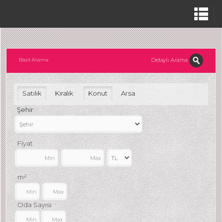
Detaylı Arama
Basit Arama
Satılık
Kiralık
Konut
Arsa
Şehir
Fiyat
m²
Oda Sayısı