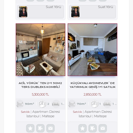
Suat Yörü
Suat Yörü
ACİL YÖRÜK`TEN 2+1 90M2
KÜÇÜKYALI AYDINEVLER`DE
TERS DUBLEKS KOMBİLİ
YATIRIMLIK GENİŞ 1+1 SATILIK
DAİRE
5,300,000 TL
2,850,000 TL
90m²
2
1
1
70m²
1
1
1
Apartman Dairesi
Apartman Dairesi
Satılık
Satılık
İstanbul
Maltepe
İstanbul
Maltepe