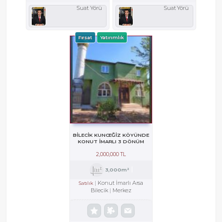
Suat Yörü
Suat Yörü
Fırsat
Yatırımlık
BILECIK KUNCEĞIZ KÖYÜNDE
KONUT IMARLI 3 DÖNÜM
YATIRIMLIK ARSA
2,000,000 TL
3,000m²
Konut İmarlı Arsa
Satılık
Bilecik
Merkez