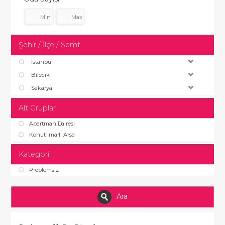
Şehir / İlçe / Semt
İstanbul
Bilecik
Sakarya
Alt Gruplar
Apartman Dairesi
Konut İmarlı Arsa
Kategori
Problemsiz
Ara