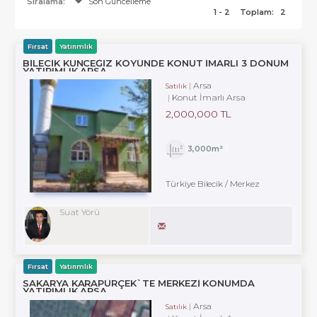
Sıralama:
Son Güncelleme
1 - 2
Toplam:
2
Fırsat
Yatırımlık
BILECIK KUNCEĞIZ KÖYÜNDE KONUT IMARLI 3 DÖNÜM
YATIRIMLIK ARSA
Arsa
Satılık
Konut İmarlı Arsa
2,000,000 TL
3,000m²
Türkiye Bilecik / Merkez
Suat Yörü
Fırsat
Yatırımlık
SAKARYA KARAPÜRÇEK`TE MERKEZI KONUMDA
YATIRIMLIK ARSA
Arsa
Satılık