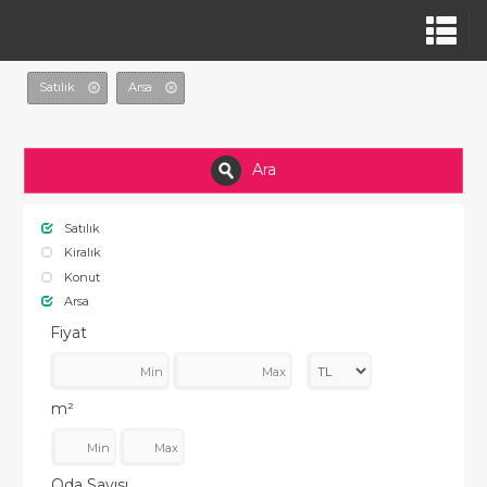
Satılık
Arsa
Ara
Satılık
Kiralık
Konut
Arsa
Fiyat
m²
Oda Sayısı