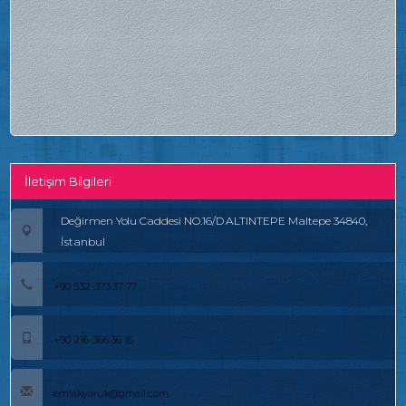
İletişim Bilgileri
Değirmen Yolu Caddesi NO.16/D ALTINTEPE Maltepe 34840,
İstanbul
+90 532-373 37 77
+90 216-366 36 16
emlakyoruk@gmail.com