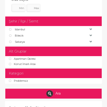
Şehir / İlçe / Semt
İstanbul
Bilecik
Sakarya
Alt Gruplar
Apartman Dairesi
Konut İmarlı Arsa
Kategori
Problemsiz
Ara