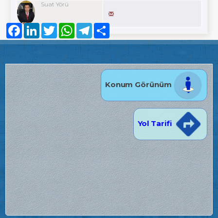
Suat Yörü
Facebook
LinkedIn
Twitter
WhatsApp
Telegram
Share
Konum Görünüm
Yol Tarifi