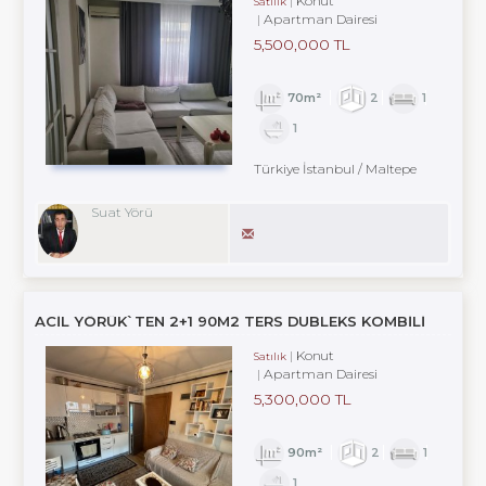
Konut
Satılık
Apartman Dairesi
5,500,000 TL
70m²
2
1
1
Türkiye İstanbul / Maltepe
Suat Yörü
ACİL YÖRÜK`TEN 2+1 90M2 TERS DUBLEKS KOMBİLİ
Konut
Satılık
Apartman Dairesi
5,300,000 TL
90m²
2
1
1