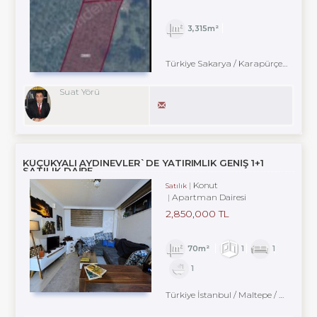
3,315m²
Türkiye Sakarya / Karapürçek
/ Ahm
Suat Yörü
KÜÇÜKYALI AYDINEVLER`DE YATIRIMLIK GENİŞ 1+1
SATILIK DAİRE
Konut
Satılık
Apartman Dairesi
2,850,000 TL
70m²
1
1
1
Türkiye İstanbul / Maltepe
/ Aydınevler