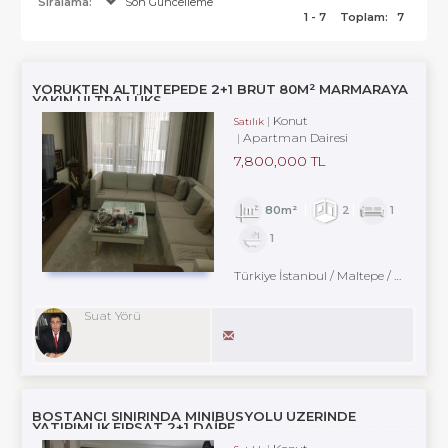
Sıralama:
Son Güncelleme
1 - 7
Toplam:
7
YÖRÜKTEN ALTINTEPEDE 2+1 BRÜT 80M² MARMARAYA
YAKIN ULTRA LÜKS
Konut
Satılık
Apartman Dairesi
7,800,000 TL
80m²
2
1
1
Türkiye İstanbul / Maltepe
/ Küçükyalı
Suat Yörü
BOSTANCI SINIRINDA MİNİBÜSYOLU ÜZERİNDE
YATIRIMLIK FIRSAT 2+1 DAİRE