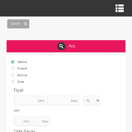
Satılık
Ara
Satılık
Kiralık
Konut
Arsa
Fiyat
m²
Oda Sayısı