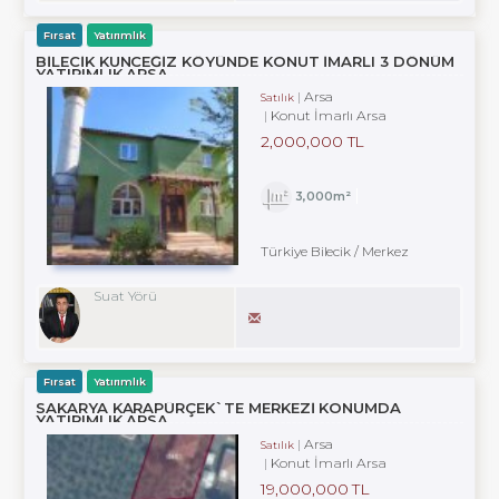
Fırsat
Yatırımlık
BILECIK KUNCEĞIZ KÖYÜNDE KONUT IMARLI 3 DÖNÜM
YATIRIMLIK ARSA
Arsa
Satılık
Konut İmarlı Arsa
2,000,000 TL
3,000m²
Türkiye Bilecik / Merkez
Suat Yörü
Fırsat
Yatırımlık
SAKARYA KARAPÜRÇEK`TE MERKEZI KONUMDA
YATIRIMLIK ARSA
Arsa
Satılık
Konut İmarlı Arsa
19,000,000 TL