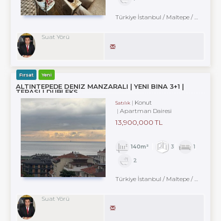
Türkiye İstanbul / Maltepe
/ Yalı
/ Ya
Suat Yörü
Fırsat
Yeni
ALTINTEPEDE DENİZ MANZARALI | YENİ BİNA 3+1 |
TERASLI DUBLEKS
Konut
Satılık
Apartman Dairesi
13,900,000 TL
140m²
3
1
2
Türkiye İstanbul / Maltepe
/ Küçükyalı
Suat Yörü