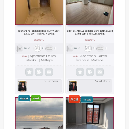
İDEALTEPE`DE NEZİH SOKAKTA YENİ
GİRNE MAHALLESİNDE YENİ BİNADA 2+1
BİNA`DA 1+1 KİRALIK DAİRE
BRÜT 80M2 KİRALIK DAİRE
35,000 TL
30,000 TL
70m²
1
1
1
80m²
2
1
1
Apartman Dairesi
Apartman Dairesi
Kiralık
Kiralık
İstanbul
Maltepe
İstanbul
Maltepe
Suat Yörü
Suat Yörü
Fırsat
Yeni
Acil
Fırsat