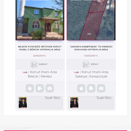
BILECIK KUNCEĞIZ KÖYÜNDE KONUT
SAKARYA KARAPÜRÇEK`TE MERKEZI
IMARLI 3 DÖNÜM YATIRIMLIK ARSA
KONUMDA YATIRIMLIK ARSA
2,000,000 TL
19,000,000 TL
3,000m²
3,315m²
Konut İmarlı Arsa
Konut İmarlı Arsa
Satılık
Satılık
Bilecik
Merkez
Sakarya
Karapürçek
Suat Yörü
Suat Yörü