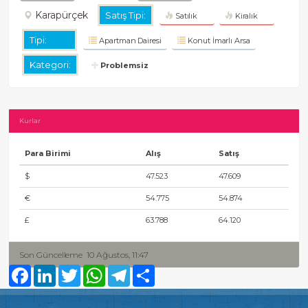
Karapürçek
Satış Tipi:
Satılık
Kiralık
Tipi:
Apartman Dairesi
Konut İmarlı Arsa
Kategori:
Problemsiz
Kurlar
Para Birimi
Alış
Satış
$
47.523
47.609
€
54.775
54.874
£
63.788
64.120
Son Güncelleme
10 Ağustos, 11:47
Facebook
LinkedIn
Twitter
WhatsApp
Telegram
Share