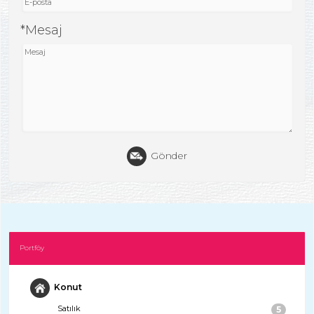
*Mesaj
Gönder
Portföy
Konut
Satılık
5