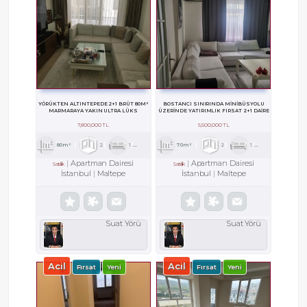
YÖRÜKTEN ALTINTEPEDE 2+1 BRÜT 80M²
BOSTANCI SINIRINDA MİNİBÜSYOLU
MARMARAYA YAKIN ULTRA LÜKS
ÜZERİNDE YATIRIMLIK FIRSAT 2+1 DAİRE
7,800,000 TL
5,500,000 TL
80m²
2
1
1
70m²
2
1
1
Apartman Dairesi
Apartman Dairesi
Satılık
Satılık
İstanbul
Maltepe
İstanbul
Maltepe
Suat Yörü
Suat Yörü
Acil
Acil
Fırsat
Yeni
Fırsat
Yeni