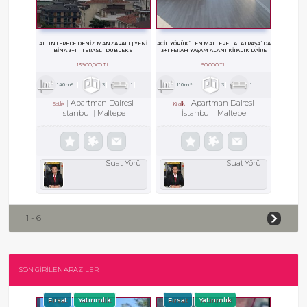
ALTINTEPEDE DENİZ MANZARALI | YENİ
ACİL YÖRÜK`TEN MALTEPE TALATPAŞA`DA
BİNA 3+1 | TERASLI DUBLEKS
3+1 FERAH YAŞAM ALANI KİRALIK DAİRE
13,900,000 TL
50,000 TL
140m²
3
1
2
110m²
3
1
1
Apartman Dairesi
Apartman Dairesi
Satılık
Kiralık
İstanbul
Maltepe
İstanbul
Maltepe
Suat Yörü
Suat Yörü
1 - 6
SON GİRİLEN ARAZİLER
Fırsat
Yatırımlık
Fırsat
Yatırımlık