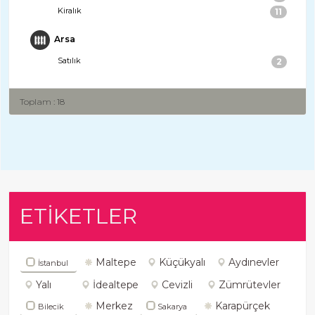
Kiralık
11
Arsa
Satılık
2
Toplam : 18
ETİKETLER
Maltepe
Küçükyalı
Aydınevler
İstanbul
Yalı
İdealtepe
Cevizli
Zümrütevler
Merkez
Karapürçek
Bilecik
Sakarya