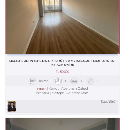
MALTEPE ALTINTEPE MAH. 1+1 BRÜT 80 M2 IŞIK ALAN FERAH ARA KAT
KİRALIK DAİRE
TL
50,000
80m²
1
1
1
Konut
Apartman Dairesi
Kiralık
İstanbul
Maltepe
Altıntepe Mah.
Suat Yörü