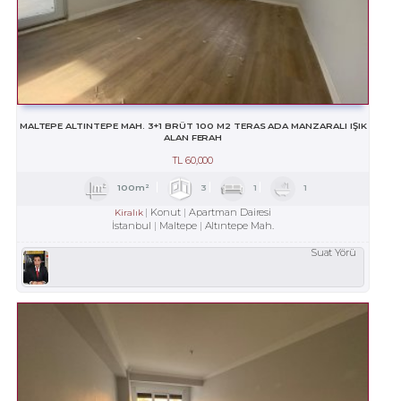
MALTEPE ALTINTEPE MAH. 3+1 BRÜT 100 M2 TERAS ADA MANZARALI IŞIK
ALAN FERAH
TL
60,000
100m²
3
1
1
Konut
Apartman Dairesi
Kiralık
İstanbul
Maltepe
Altıntepe Mah.
Suat Yörü