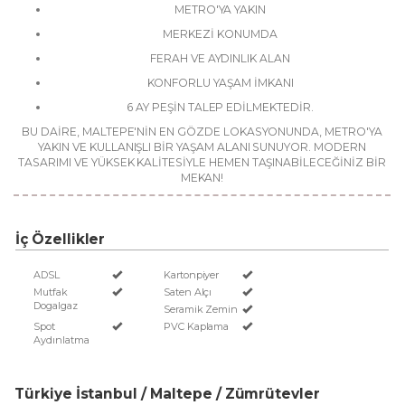
METRO'YA YAKIN
MERKEZİ KONUMDA
FERAH VE AYDINLIK ALAN
KONFORLU YAŞAM İMKANI
6 AY PEŞİN TALEP EDİLMEKTEDİR.
BU DAİRE, MALTEPE'NİN EN GÖZDE LOKASYONUNDA, METRO'YA
YAKIN VE KULLANIŞLI BİR YAŞAM ALANI SUNUYOR. MODERN
TASARIMI VE YÜKSEK KALİTESİYLE HEMEN TAŞINABİLECEĞİNİZ BİR
MEKAN!
İç Özellikler
ADSL
Kartonpiyer
Mutfak
Saten Alçı
Dogalgaz
Seramik Zemin
Spot
PVC Kaplama
Aydınlatma
Türkiye İstanbul / Maltepe
/ Zümrütevler