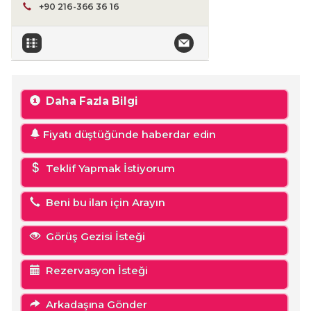
+90 216-366 36 16
Daha Fazla Bilgi
Fiyatı düştüğünde haberdar edin
Teklif Yapmak İstiyorum
Beni bu ilan için Arayın
Görüş Gezisi İsteği
Rezervasyon İsteği
Arkadaşına Gönder