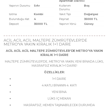
Apartman Dairesi
Yapının Durumu
Sıfır
Kullanım
Boş
Durumu
Isıtma
Kombi
Yakıt Tipi
Doğalgaz
Bulunduğu Kat
4
Peşinat
35000 TL
Depozit
35000 TL
Yapının Yönü
Güney
ACİL ACİL ACİL MALTEPE ZÜMRÜTEVLER'DE
METRO'YA YAKIN KİRALIK 1+1 DAİRE
ACİL ACİL ACİL MALTEPE ZÜMRÜTEVLER'DE METRO'YA YAKIN
KİRALIK 1+1 DAİRE
MALTEPE ZÜMRÜTEVLER'DE, METRO'YA YAKIN, YENİ BİNADA LÜKS,
MASRAFSIZ KİRALIK 1+1 DAİRE!
ÖZELLİKLER:
1+1 DAİRE
4 KATLI BİNANIN 4. KATI
YENİ BİNA
LÜKS İÇ MEKAN
MASRAFSIZ, HEMEN TAŞINABİLECEK DURUMDA