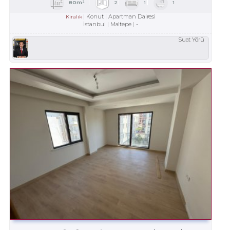
80m²
2
1
1
Konut
Apartman Dairesi
Kiralık
İstanbul
Maltepe
-
Suat Yörü