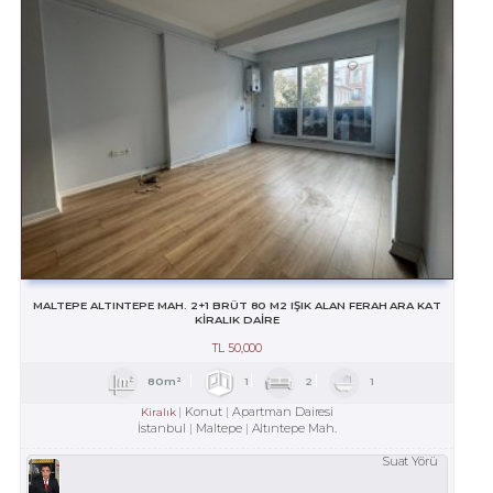
MALTEPE ALTINTEPE MAH. 2+1 BRÜT 80 M2 IŞIK ALAN FERAH ARA KAT
KİRALIK DAİRE
TL
50,000
80m²
1
2
1
Konut
Apartman Dairesi
Kiralık
İstanbul
Maltepe
Altıntepe Mah.
Suat Yörü