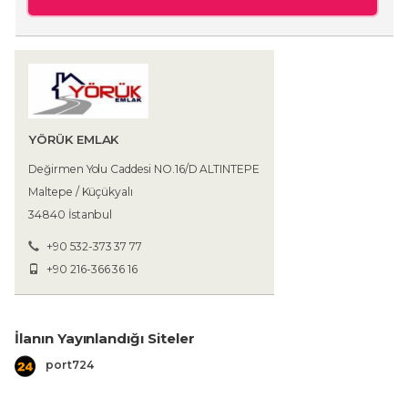
YÖRÜK EMLAK
Değirmen Yolu Caddesi NO.16/D ALTINTEPE
Maltepe / Küçükyalı
34840 İstanbul
+90 532-373 37 77
+90 216-366 36 16
İlanın Yayınlandığı Siteler
port724