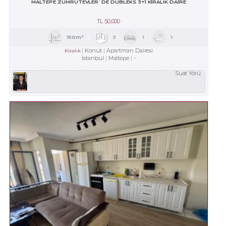
MALTEPE ZÜMRÜTEVLER`DE DUBLEKS 3+1 KİRALIK DAİRE
TL
50,000
150m²
3
1
1
Konut
Apartman Dairesi
Kiralık
İstanbul
Maltepe
-
Suat Yörü