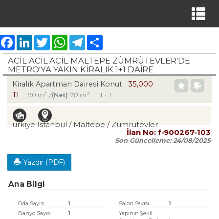
Facebook
LinkedIn
Twitter
WhatsApp
Telegram
Share
ACİL ACİL ACİL MALTEPE ZÜMRÜTEVLER'DE
METRO'YA YAKIN KİRALIK 1+1 DAİRE
35,000
Kiralık Apartman Dairesi Konut
TL
90 m²
/
(Net)
70 m²
1 + 1
Türkiye İstanbul / Maltepe
/ Zümrütevler
İlan No:
f-900267-103
Son Güncelleme:
24/08/2025
Yazdır (PDF)
Ana Bilgi
Oda Sayısı
1
Salon Sayısı
1
Banyo Sayısı
1
Yapının Şekli