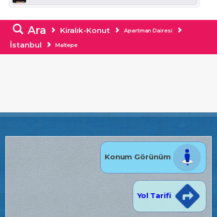
Ara
Kiralık-Konut
Apartman Dairesi
İstanbul
Maltepe
Konum Görünüm
Yol Tarifi