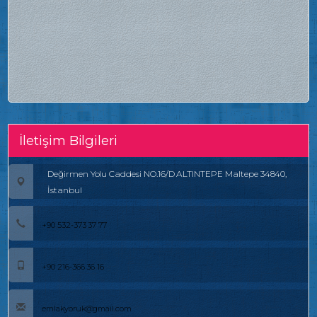
İletişim Bilgileri
Değirmen Yolu Caddesi NO.16/D ALTINTEPE Maltepe 34840,
İstanbul
+90 532-373 37 77
+90 216-366 36 16
emlakyoruk@gmail.com