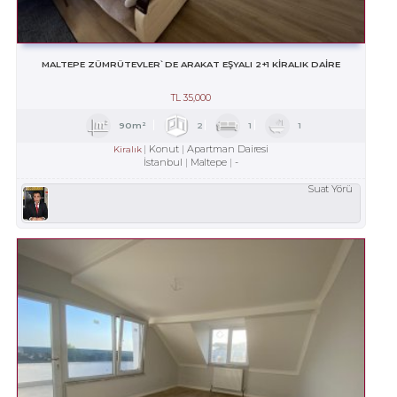
MALTEPE ZÜMRÜTEVLER`DE ARAKAT EŞYALI 2+1 KİRALIK DAİRE
TL
35,000
90m²
2
1
1
Konut
Apartman Dairesi
Kiralık
İstanbul
Maltepe
-
Suat Yörü