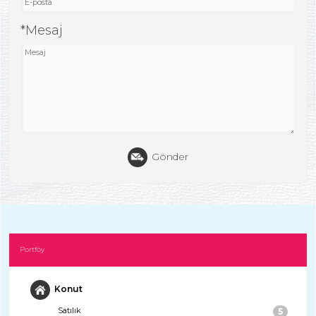
*Mesaj
Gönder
Portföy
Konut
Satılık
5