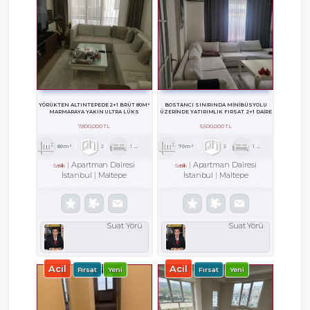
YÖRÜKTEN ALTINTEPEDE 2+1 BRÜT 80M²
BOSTANCI SINIRINDA MİNİBÜSYOLU
MARMARAYA YAKIN ULTRA LÜKS
ÜZERİNDE YATIRIMLIK FIRSAT 2+1 DAİRE
7,800,000 TL
5,500,000 TL
80m²
2
1
1
70m²
2
1
1
Apartman Dairesi
Apartman Dairesi
Satılık
Satılık
İstanbul
Maltepe
İstanbul
Maltepe
Suat Yörü
Suat Yörü
Acil
Acil
Fırsat
Yeni
Fırsat
Yeni