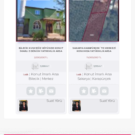
BILECIK KUNCEĞIZ KÖYÜNDE KONUT
SAKARYA KARAPÜRÇEK`TE MERKEZI
IMARLI 3 DÖNÜM YATIRIMLIK ARSA
KONUMDA YATIRIMLIK ARSA
2,000,000 TL
19,000,000 TL
3,000m²
3,315m²
Konut İmarlı Arsa
Konut İmarlı Arsa
Satılık
Satılık
Bilecik
Merkez
Sakarya
Karapürçek
Suat Yörü
Suat Yörü