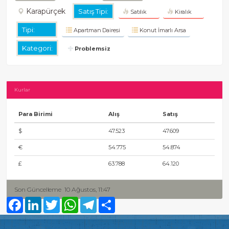
Karapürçek
Satış Tipi:
Satılık
Kiralık
Tipi:
Apartman Dairesi
Konut İmarlı Arsa
Kategori:
Problemsiz
Kurlar
Para Birimi
Alış
Satış
$
47.523
47.609
€
54.775
54.874
£
63.788
64.120
Son Güncelleme
10 Ağustos, 11:47
Facebook
LinkedIn
Twitter
WhatsApp
Telegram
Share