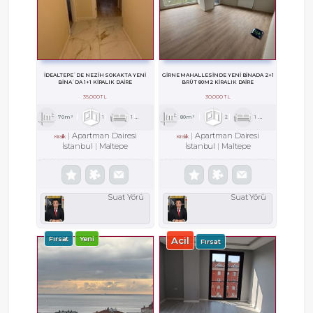
İDEALTEPE`DE NEZİH SOKAKTA YENİ
GİRNE MAHALLESİNDE YENİ BİNADA 2+1
BİNA`DA 1+1 KİRALIK DAİRE
BRÜT 80M2 KİRALIK DAİRE
35,000 TL
30,000 TL
70m²
1
1
1
80m²
2
1
1
Apartman Dairesi
Apartman Dairesi
Kiralık
Kiralık
İstanbul
Maltepe
İstanbul
Maltepe
Suat Yörü
Suat Yörü
Fırsat
Yeni
Acil
Fırsat