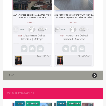
ALTINTEPEDE DENİZ MANZARALI | YENİ
ACİL YÖRÜK`TEN MALTEPE TALATPAŞA`DA
BİNA 3+1 | TERASLI DUBLEKS
3+1 FERAH YAŞAM ALANI KİRALIK DAİRE
13,900,000 TL
50,000 TL
140m²
3
1
2
110m²
3
1
1
Apartman Dairesi
Apartman Dairesi
Satılık
Kiralık
İstanbul
Maltepe
İstanbul
Maltepe
Suat Yörü
Suat Yörü
1 - 6
SON GİRİLEN ARAZİLER
Fırsat
Yatırımlık
Fırsat
Yatırımlık