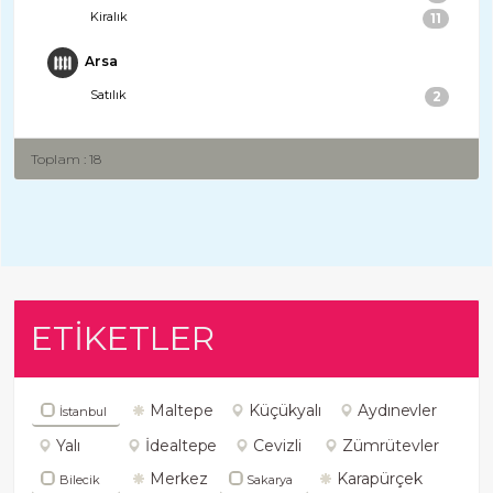
Kiralık
11
Arsa
Satılık
2
Toplam : 18
ETİKETLER
Maltepe
Küçükyalı
Aydınevler
İstanbul
Yalı
İdealtepe
Cevizli
Zümrütevler
Merkez
Karapürçek
Bilecik
Sakarya