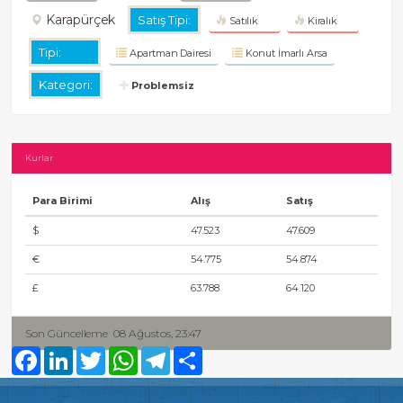
Karapürçek
Satış Tipi:
Satılık
Kiralık
Tipi:
Apartman Dairesi
Konut İmarlı Arsa
Kategori:
Problemsiz
Kurlar
Para Birimi
Alış
Satış
$
47.523
47.609
€
54.775
54.874
£
63.788
64.120
Son Güncelleme
08 Ağustos, 23:47
Facebook
LinkedIn
Twitter
WhatsApp
Telegram
Share