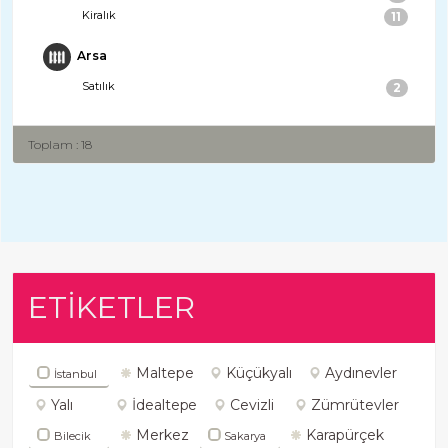
Kiralık
11
Arsa
Satılık
2
Toplam : 18
ETİKETLER
Maltepe
Küçükyalı
Aydınevler
İstanbul
Yalı
İdealtepe
Cevizli
Zümrütevler
Merkez
Karapürçek
Bilecik
Sakarya