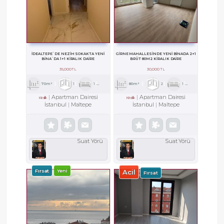
İDEALTEPE`DE NEZİH SOKAKTA YENİ
GİRNE MAHALLESİNDE YENİ BİNADA 2+1
BİNA`DA 1+1 KİRALIK DAİRE
BRÜT 80M2 KİRALIK DAİRE
35,000 TL
30,000 TL
70m²
1
1
1
80m²
2
1
1
Apartman Dairesi
Apartman Dairesi
Kiralık
Kiralık
İstanbul
Maltepe
İstanbul
Maltepe
Suat Yörü
Suat Yörü
Fırsat
Yeni
Acil
Fırsat