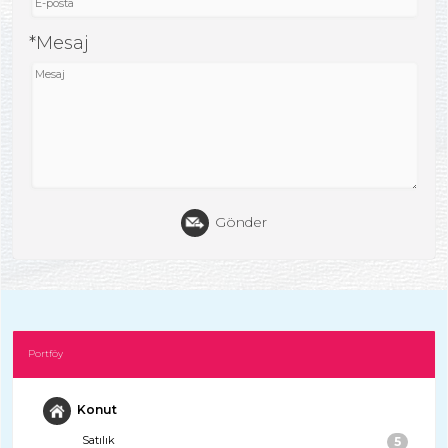
*Mesaj
Gönder
Portföy
Konut
Satılık
5