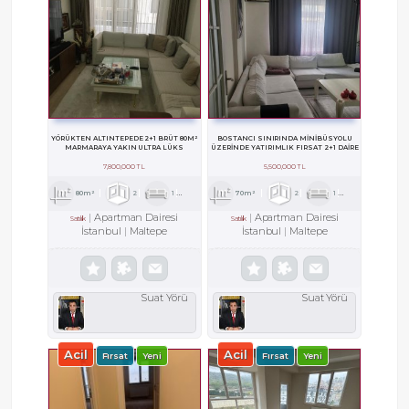
YÖRÜKTEN ALTINTEPEDE 2+1 BRÜT 80M²
BOSTANCI SINIRINDA MİNİBÜSYOLU
MARMARAYA YAKIN ULTRA LÜKS
ÜZERİNDE YATIRIMLIK FIRSAT 2+1 DAİRE
7,800,000 TL
5,500,000 TL
80m²
2
1
1
70m²
2
1
1
Apartman Dairesi
Apartman Dairesi
Satılık
Satılık
İstanbul
Maltepe
İstanbul
Maltepe
Suat Yörü
Suat Yörü
Acil
Acil
Fırsat
Yeni
Fırsat
Yeni